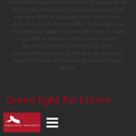
exercitation ullamco laboris nisi ut aliquip ex ea
commodo consequat. Duis aute irure dolor in
reprehenderit in voluptate velit esse cillum
dolore eu fugiat nulla pariatur. Excepteur sint
occaecat cupidatat non proident, sunt in culpa
qui officia deserunt mollit anim id est
laborum.Lorem ipsum dolor sit amet,
consectetur adipiscing elit, sed do eiusmod
tempor incididunt ut labore et dolore magna
aliqua.
Green light for £100m
Clydeside resi
development