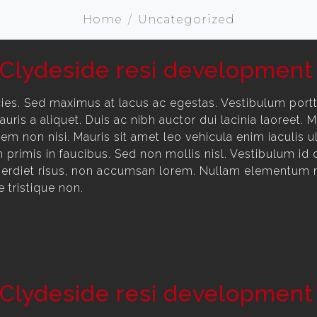
Home
Uncategorized
 Clydeside resi development
cies. Sed maximus at lacus ac egestas. Vestibulum port
ris a aliquet. Duis ac nibh auctor dui lacinia laoreet. 
em non nisi. Mauris sit amet leo vehicula enim iaculis ul
rimis in faucibus. Sed non mollis nisl. Vestibulum id d
rdiet risus, non accumsan lorem. Nullam elementum maur
tristique non.
 Clydeside resi development