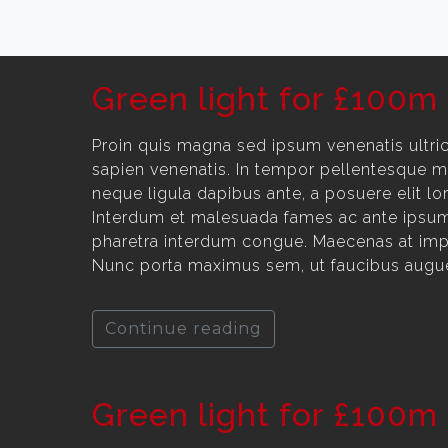
Green light for £100m
Proin quis magna sed ipsum venenatis ultri
sapien venenatis. In tempor pellentesque mau
neque ligula dapibus ante, a posuere elit lor
Interdum et malesuada fames ac ante ipsum p
pharetra interdum congue. Maecenas at impe
Nunc porta maximus sem, ut faucibus augue 
Continue reading
Green light for £100m