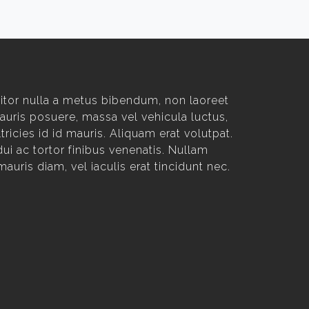
titor nulla a metus bibendum, non laoreet
Mauris posuere, massa vel vehicula luctus,
tricies id id mauris. Aliquam erat volutpat.
ui ac tortor finibus venenatis. Nullam
is diam, vel iaculis erat tincidunt nec.